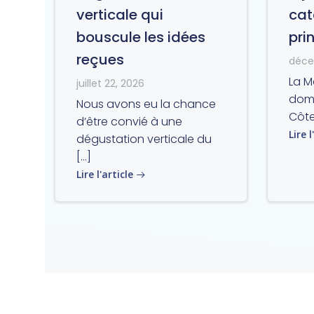
verticale qui
cat
bouscule les idées
pri
reçues
déce
La M
juillet 22, 2026
doma
Nous avons eu la chance
Côte
d’être convié à une
Lire l
dégustation verticale du
[…]
Lire l'article