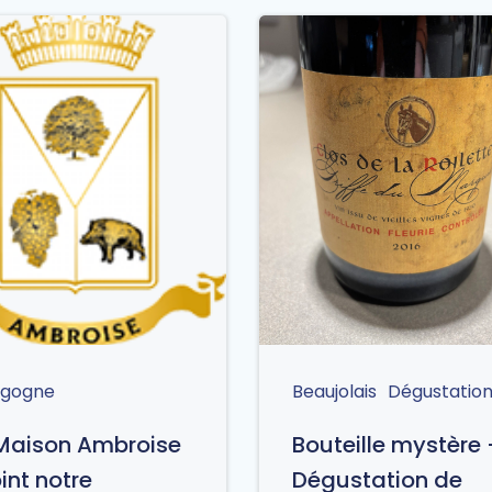
rgogne
Beaujolais
Dégustatio
Maison Ambroise
Bouteille mystère
oint notre
Dégustation de