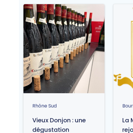
Rhône Sud
Bou
Vieux Donjon : une
La 
dégustation
rej