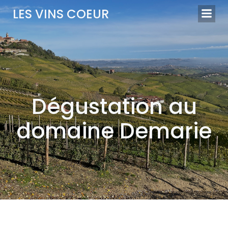
Aller
LES VINS COEUR
au
contenu
Dégustation au
domaine Demarie