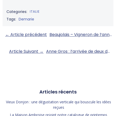
Categories:
ITALIE
Tags:
Demarie
Post
← Article précédent
Beaujolais – Vigneron de l’année
navigation
Post
Article Suivant →
Anne Gros : l’arrivée de deux domaines d’exception aux Vins Coeur
navigation
Articles récents
Vieux Donjon : une dégustation verticale qui bouscule les idées
reçues
La Maison Ambroise rejoint notre catalogue de printemps