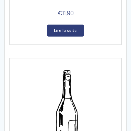
€
11,90
Lire la suite