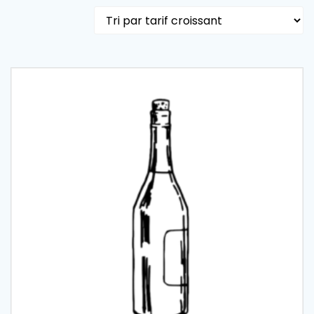
par
prix
croissant