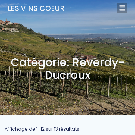
Aller
LES VINS COEUR
au
contenu
Catégorie: Reverdy-
Ducroux
Trié
Affichage de 1–12 sur 13 résultats