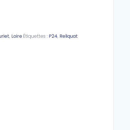
uriet
,
Loire
Étiquettes :
P24
,
Reliquat