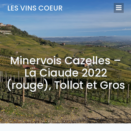
Aller
LES VINS COEUR
au
contenu
Minervois Cazelles –
La Ciaude 2022
(rouge), Tollot et Gros