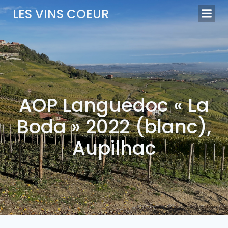
Aller
LES VINS COEUR
au
contenu
AOP Languedoc « La
Boda » 2022 (blanc),
Aupilhac