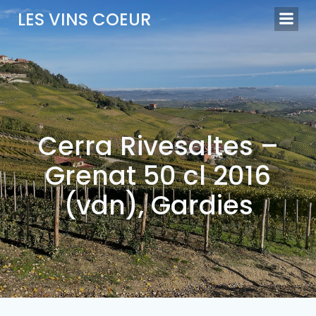
Aller
LES VINS COEUR
au
contenu
Cerra Rivesaltes –
Grenat 50 cl 2016
(vdn), Gardies