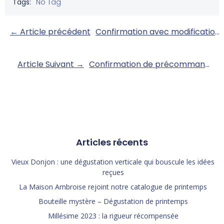
Tags:
No Tag
Post
← Article précédent
Confirmation avec modifications
navigation
Post
Article Suivant →
Confirmation de précommande
navigation
Articles récents
Vieux Donjon : une dégustation verticale qui bouscule les idées
reçues
La Maison Ambroise rejoint notre catalogue de printemps
Bouteille mystère – Dégustation de printemps
Millésime 2023 : la rigueur récompensée