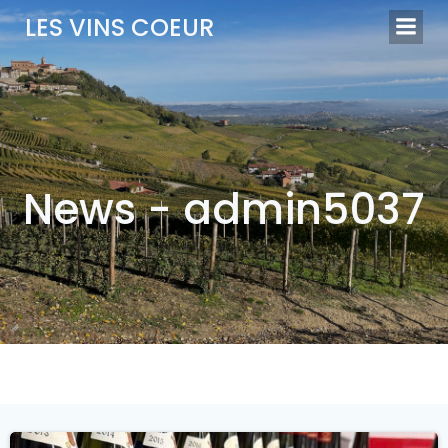
Aller
LES VINS COEUR
au
contenu
News -
admin5037