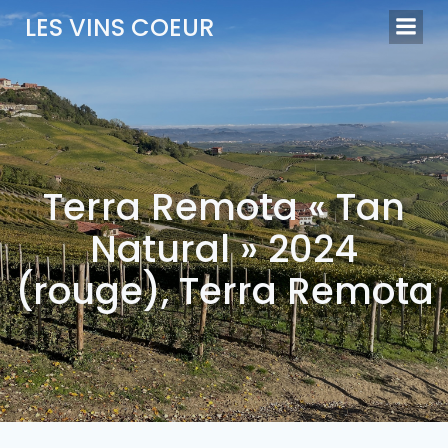
Aller
LES VINS COEUR
au
contenu
Terra Remota « Tan
Natural » 2024
(rouge), Terra Remota