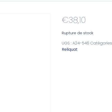
€
38,10
Rupture de stock
UGS :
A24-546
Catégories
Reliquat