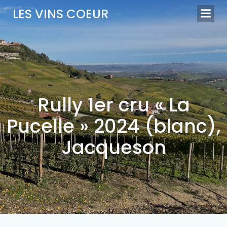
Aller
LES VINS COEUR
au
contenu
Rully 1er cru « La
Pucelle » 2024 (blanc),
Jacqueson