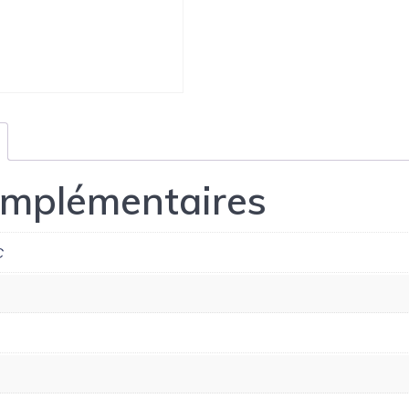
omplémentaires
C