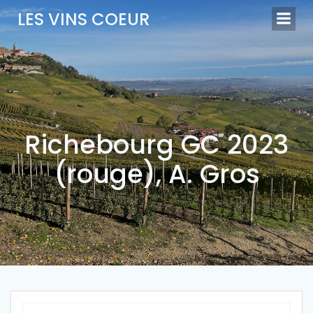
Aller
LES VINS COEUR
au
contenu
Richebourg GC 2023
(rouge), A. Gros