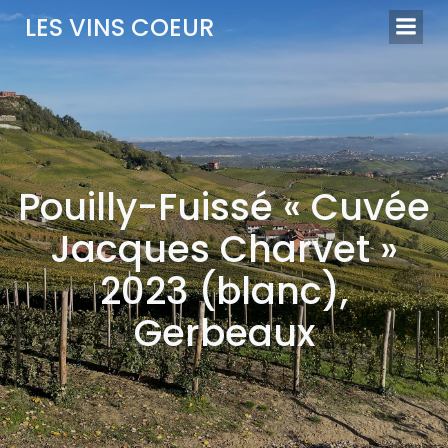
Aller
LES VINS COEUR
au
contenu
Pouilly-Fuissé « Cuvée
Jacques Charvet »
2023 (blanc),
Gerbeaux