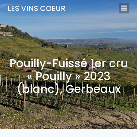
Aller
LES VINS COEUR
au
contenu
Pouilly-Fuissé 1er cru
« Pouilly » 2023
(blanc), Gerbeaux