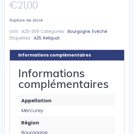
€
21,00
Rupture de stock
UGS :
A25-309
Catégories :
Bourgogne
,
Evêché
Étiquettes :
A25
,
Reliquat
Informations complémentaires
Informations
complémentaires
Appellation
Mercurey
Région
Bourgogne