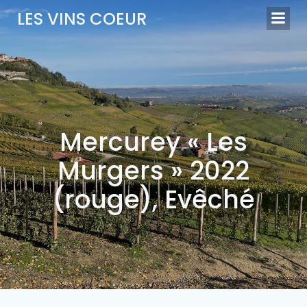
Aller
LES VINS COEUR
au
contenu
Mercurey « Les
Murgers » 2022
(rouge), Evêché