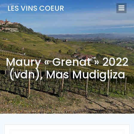
Aller
LES VINS COEUR
au
contenu
Maury « Grenat » 2022
(vdn), Mas Mudigliza