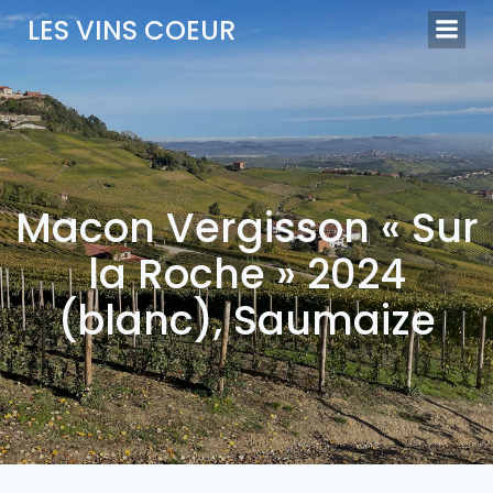
Aller
LES VINS COEUR
au
contenu
Macon Vergisson « Sur
la Roche » 2024
(blanc), Saumaize