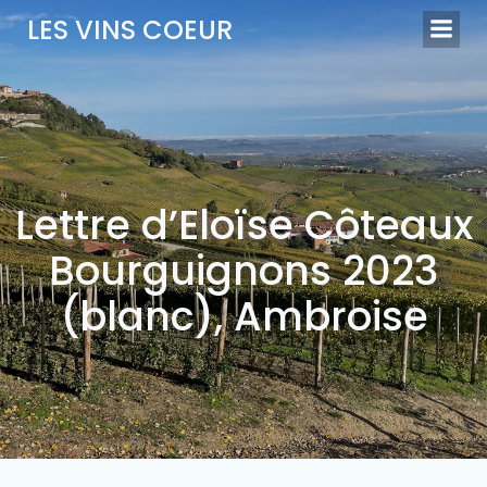
Aller
LES VINS COEUR
au
contenu
Lettre d’Eloïse Côteaux
Bourguignons 2023
(blanc), Ambroise