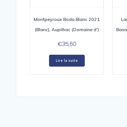
Montpeyroux Boda Blanc 2021
La
(Blanc), Aupilhac (Domaine d’)
Basal
€
35,60
Lire la suite