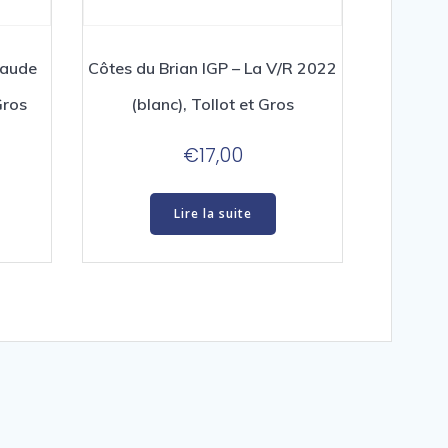
iaude
Côtes du Brian IGP – La V/R 2022
Gros
(blanc), Tollot et Gros
€
17,00
Lire la suite