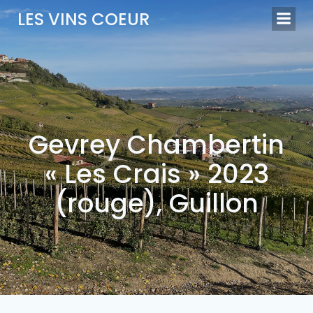
Aller
LES VINS COEUR
au
contenu
Gevrey Chambertin
« Les Crais » 2023
(rouge), Guillon