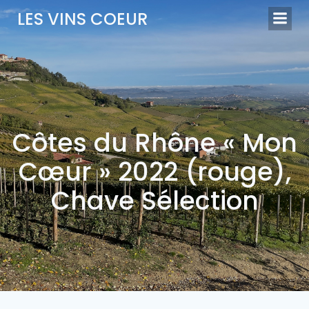
Aller
LES VINS COEUR
au
contenu
Côtes du Rhône « Mon
Cœur » 2022 (rouge),
Chave Sélection