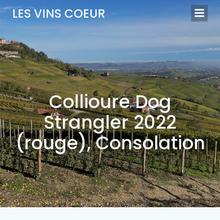
Aller
LES VINS COEUR
au
contenu
Collioure Dog
Strangler 2022
(rouge), Consolation