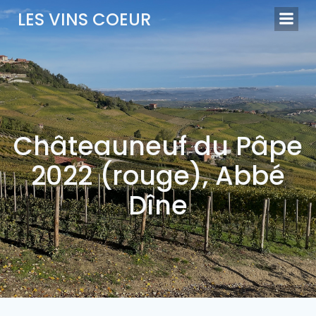
Aller
LES VINS COEUR
au
contenu
Châteauneuf du Pâpe
2022 (rouge), Abbé
Dîne