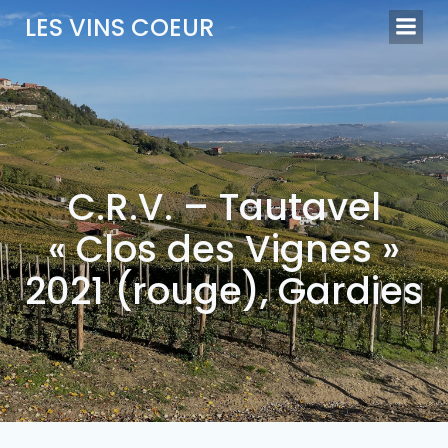
Aller
LES VINS COEUR
au
contenu
C.R.V. – Tautavel
« Clos des Vignes »
2021 (rouge), Gardies