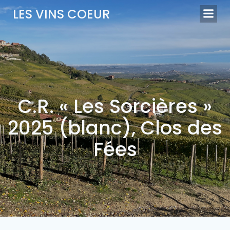
Aller
LES VINS COEUR
au
contenu
C.R. « Les Sorcières »
2025 (blanc), Clos des
Fées