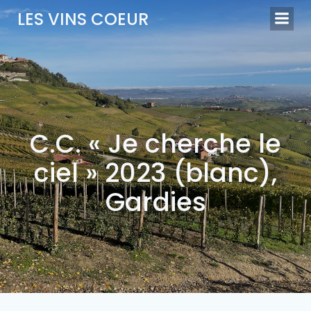
Aller
LES VINS COEUR
au
contenu
C.C. « Je cherche le
ciel » 2023 (blanc),
Gardies