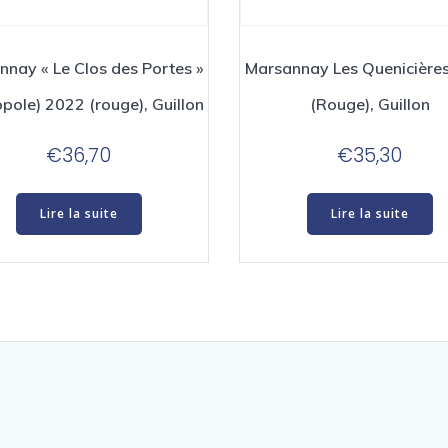
nnay « Le Clos des Portes »
Marsannay Les Quenicière
pole) 2022 (rouge), Guillon
(Rouge), Guillon
€
36,70
€
35,30
Lire la suite
Lire la suite