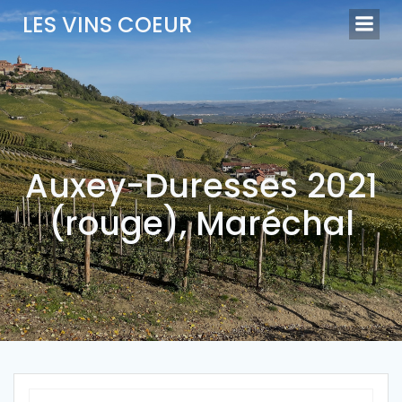
Aller
LES VINS COEUR
au
contenu
Auxey-Duresses 2021
(rouge), Maréchal