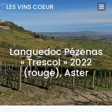
Aller
LES VINS COEUR
au
contenu
Languedoc Pézenas
« Trescol » 2022
(rouge), Aster